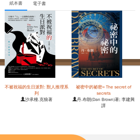
紙本書
電子書
直
不被祝福的生日派對: 獸人推理系
祕密中的祕密= The secret of
列
secrets
沙承橦.克狼著
丹.布朗(Dan Brown)著; 李建興
譯