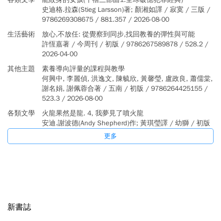
史迪格.拉森(Stieg Larsson)著; 顏湘如譯 / 寂寞 / 三版 /
9786269308675 / 881.357 / 2026-08-00
生活藝術
放心,不放任: 從覺察到同步,找回教養的彈性與可能
許恆嘉著 / 今周刊 / 初版 / 9786267589878 / 528.2 /
2026-04-00
其他主題
素養導向評量的課程與教學
何興中, 李麗偵, 洪逸文, 陳毓欣, 黃馨瑩, 盧政良, 蕭儒棠,
謝名娟, 謝佩蓉合著 / 五南 / 初版 / 9786264425155 /
523.3 / 2026-08-00
各類文學
火龍果然是龍. 4, 我夢見了噴火龍
安迪.謝波德(Andy Shepherd)作; 黃琪瑩譯 / 幼獅 / 初版
/ 9789864494316 / 873.596 / 2026-07-00
更多
生活藝術
放心,不放任: 從覺察到同步,找回教養的彈性與可能
許恆嘉著 / 今周刊 / 初版 / 9786267589878 / 528.2 /
2026-04-00
新書誌