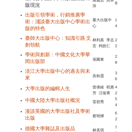
萬麗慧 吳承
8
版現況
萍
出版引領學術，行銷推廣學
臺大出版中
1
術：淺談臺大出版中心學術出
心
4
版的特色
臺師大出版中心：知識引路‧文
林利真 李志
2
創領航
宏 柯皓仁
2
學
術與創新：中國文化大學華
2
張圍東
岡出版部
8
淡江大學出版中心的過去與未
3
吳秋霞
來
6
曾偉綾 程惠
4
大學出版的編輯人生
芳 汪瑜菁
2
5
中國大陸大學出版社概況
雷碧秀
4
漫談英國的大學出版社及學術
6
蔡明燁
出版
2
7
德國大學雜誌及出版品
林美琪