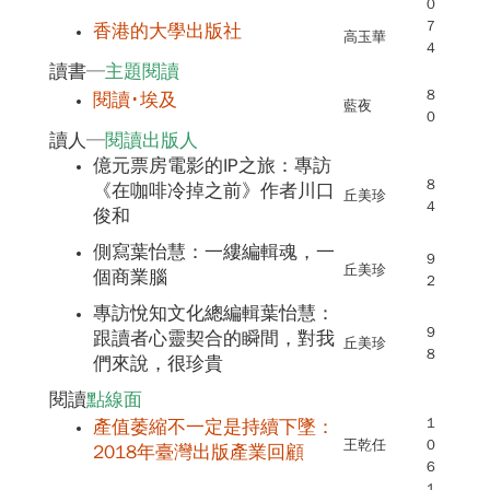
0
7
香港的大學出版社
高玉華
4
讀書─
主題閱讀
8
閱讀･埃及
藍夜
0
讀人─
閱讀出版人
億元票房電影的IP之旅：專訪
8
《在咖啡冷掉之前》作者川口
丘美珍
4
俊和
側寫葉怡慧：一縷編輯魂，一
9
丘美珍
個商業腦
2
專訪悅知文化總編輯葉怡慧：
9
跟讀者心靈契合的瞬間，對我
丘美珍
8
們來說，很珍貴
閱讀
點線面
1
產值萎縮不一定是持續下墜：
王乾任
0
2018年臺灣出版產業回顧
6
1