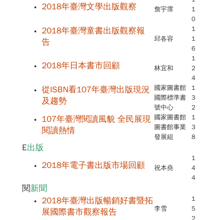
2018年臺灣文學出版觀察
詹宇霈
1
0
1
2018年臺灣童書出版觀察報
邱各容
1
告
6
1
2018年日本書市回顧
林宜和
2
4
國家圖書館
1
從ISBN看107年臺灣出版現況
國際標準書
3
及趨勢
號中心
2
國家圖書館
1
107年臺灣閱讀風貌 全民展現
圖書館事業
3
閱讀熱情
發展組
8
E
出版
1
2018年電子書出版市場回顧
祝本堯
4
4
閱
新聞
1
2018年臺灣出版暢銷好書暨拓
李雪
5
展國際書市觀察報告
2