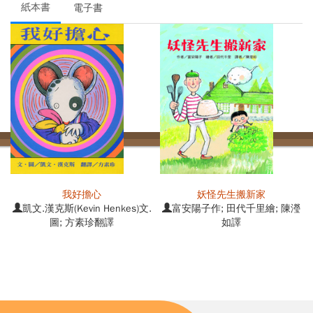
紙本書
電子書
我好擔心
妖怪先生搬新家
凱文.漢克斯(Kevin Henkes)文.
富安陽子作; 田代千里繪; 陳瀅
圖; 方素珍翻譯
如譯