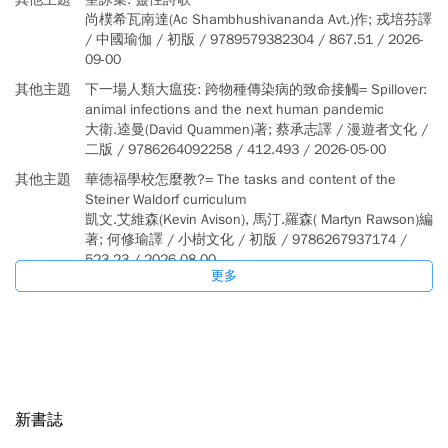
尚樸希瓦南達(Ac Shambhushivananda Avt.)作; 戎培芬譯
/ 中國瑜伽 / 初版 / 9789579382304 / 867.51 / 2026-
09-00
其他主題
下一場人類大瘟疫: 跨物種傳染病的致命接觸= Spillover:
animal infections and the next human pandemic
大衛.逵曼(David Quammen)著; 蔡承志譯 / 漫遊者文化 /
二版 / 9786264092258 / 412.493 / 2026-05-00
其他主題
華德福學校怎麼教?= The tasks and content of the
Steiner Waldorf curriculum
凱文.艾維森(Kevin Avison), 馬汀.羅森( Martyn Rawson)編
著; 何修瑜譯 / 小樹文化 / 初版 / 9786267937174 /
523.23 / 2026-08-00
更多
其他主題
大麻迷霧: 從藥理、司法到重生的真實告白
社團法人台灣共善促進協會編 / 台灣共善促進協會 / 初
版 / 9786264471602 / 548.8207 / 2026-07-00
其他主題
甄試很輕鬆: 打造AI時代的競爭力
陳俊男(Jenner Chen), 陳軒秀(Shawn Chen)作 / 突思工
作室 / 初版 / 9786269311743 / 525.611 / 2026-07-00
新書誌