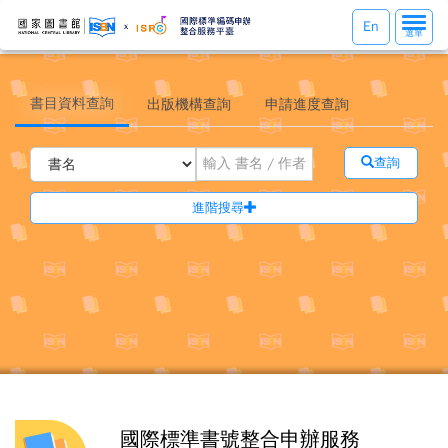
選
En
選單
單
切
換
書目資料查詢
出版機構查詢
申請進度查詢
查詢
進階搜尋
國際標準書號整合申辦服務