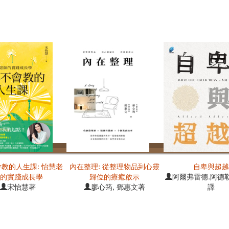
教的人生課: 怡慧老
內在整理: 從整理物品到心靈
自卑與超
的實踐成長學
歸位的療癒啟示
阿爾弗雷德.阿德勒
宋怡慧著
廖心筠, 鄧惠文著
譯