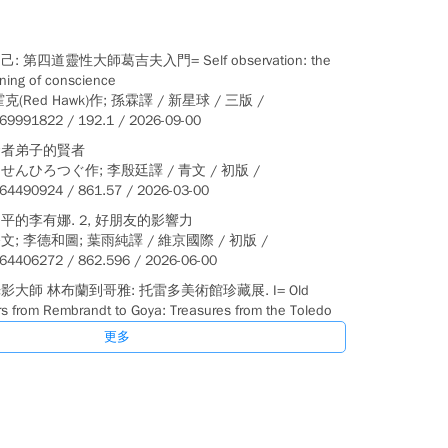
: 第四道靈性大師葛吉夫入門= Self observation: the
ing of conscience
克(Red Hawk)作; 孫霖譯 / 新星球 / 三版 /
69991822 / 192.1 / 2026-09-00
賢者弟子的賢者
せんひろつぐ作; 李殷廷譯 / 青文 / 初版 /
64490924 / 861.57 / 2026-03-00
平的李有娜. 2, 好朋友的影響力
; 李德和圖; 葉雨純譯 / 維京國際 / 初版 /
64406272 / 862.596 / 2026-06-00
影大師 林布蘭到哥雅: 托雷多美術館珍藏展. I= Old
s from Rembrandt to Goya: Treasures from the Toledo
 of Art. I
更多
術館, 托雷多美術館編輯 / 富邦美術館 /
69950195 / 906.8 / 2026-06-00
導,教出說話切中要點的孩子
; 馮燕珠譯 / 大是文化 / 初版 / 9786267908198 /
/ 2026-06-00