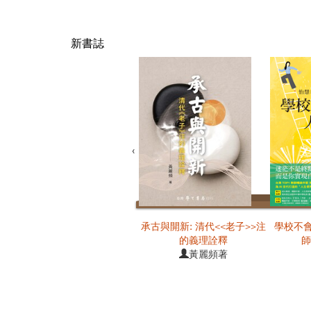
新書誌
‹
承古與開新: 清代<<老子>>注
學校不會
的義理詮釋
師
黃麗頻著