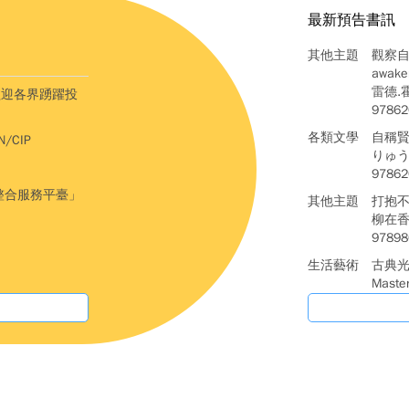
最新預告書訊
其他主題
觀察自己
awaken
雷德.霍
歡迎各界踴躍投
97862
各類文學
自稱
/CIP
りゅう
97862
整合服務平臺」
其他主題
打抱不
柳在香文
97898
生活藝術
古典光
Master
Museum
富邦美
97862
生活藝術
這樣引
吳賢善著
528.2 