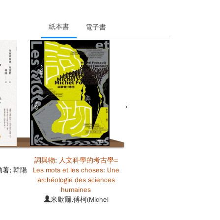
紙本書
電子書
›
越
詞與物: 人文科學的考古學=
香港已死?
著; 韓陽
Les mots et les choses: Une
張燦輝著
archéologie des sciences
humaines
米歇爾.傅柯(Michel
Foucault)作; 姜文斌譯注