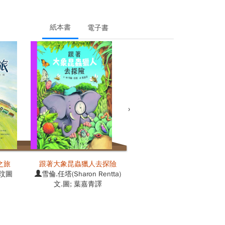
ex MacNaughton)繪; 李紫蓉譯 / 青林國際 / 初版 /
62747513 / 874.599 / 2026-07-00
紙本書
電子書
›
之旅
跟著大象昆蟲獵人去探險
內在整理: 從整理物品到心靈
柏玟圖
雪倫.任塔(Sharon Rentta)
歸位的療癒啟示
文.圖; 葉嘉青譯
廖心筠, 鄧惠文著