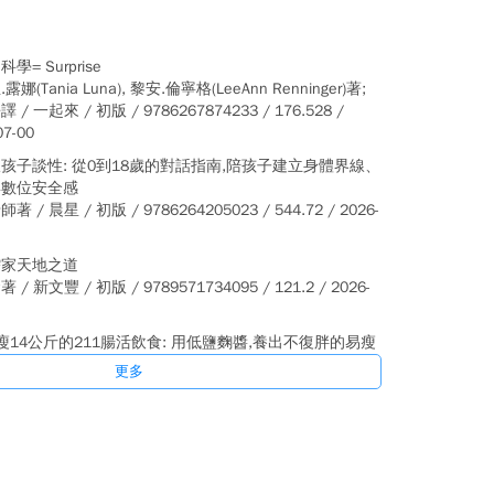
學= Surprise
娜(Tania Luna), 黎安.倫寧格(LeeAnn Renninger)著;
/ 一起來 / 初版 / 9786267874233 / 176.528 /
07-00
孩子談性: 從0到18歲的對話指南,陪孩子建立身體界線、
與數位安全感
 / 晨星 / 初版 / 9786264205023 / 544.72 / 2026-
儒家天地之道
/ 新文豐 / 初版 / 9789571734095 / 121.2 / 2026-
瘦14公斤的211腸活飲食: 用低鹽麴醬,養出不復胖的易瘦
質
更多
; J. J. Chien譯 / 晴好出版 / 初版 / 9786267828731 /
 / 2026-07-00
是為你好?
格(Sarah Scheerger), 布倫特.卡馬利奇(Brent
lich), 潔米.卡馬利奇(Jamie Camalich)作; 亞莉克斯.麥克諾