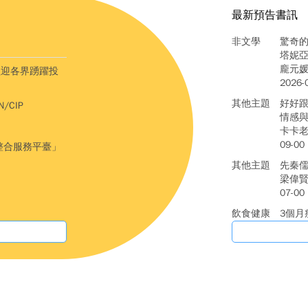
最新預告書訊
非文學
驚奇的科
塔妮亞.露
龐元媛譯 
歡迎各界踴躍投
2026-
其他主題
好好跟
/CIP
情感
卡卡老師著
09-00
整合服務平臺」
其他主題
先秦
梁偉賢著 
07-00
飲食健康
3個月
好體
Maru著
411.94
各類文學
「嘟」
莎拉.謝
Cama