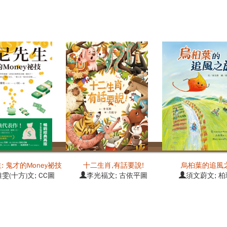
頓(Al
97898
: 鬼才的Money祕技
十二生肖,有話要說!
烏桕葉的追風
雯(十方)文; CC圖
李光福文; 古依平圖
須文蔚文; 